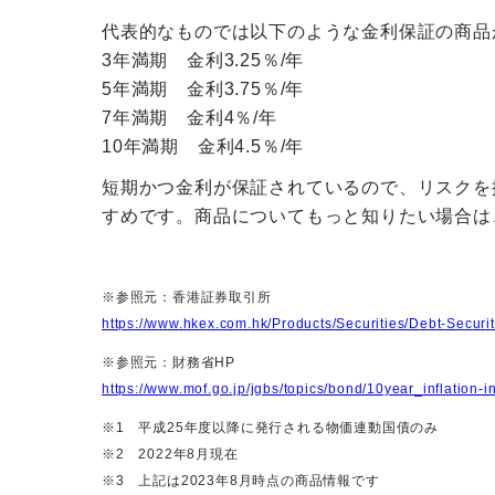
代表的なものでは以下のような金利保証の商品
3年満期 金利3.25％/年
5年満期 金利3.75％
/年
7年満期 金利4％/年
10年満期 金利4.5％/年
短期かつ金利が保証されているので、リスクを
すめです。
商品についてもっと知りたい場合は
※参照元：香港証券取引所
https://www.hkex.com.hk/Products/Securities/Debt-Secur
※参照元：財務省HP
https://www.mof.go.jp/jgbs/topics/bond/10year_inflation-
※1 平成25年度以降に発行される物価連動国債のみ
※2 2022年8月現在
※3 上記は2023年8月時点の商品情報です