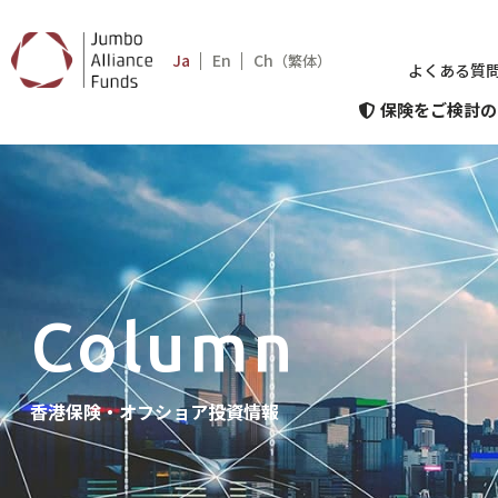
Ja
En
Ch
（繁体）
よくある質
Consideration
保険をご検討の
保険をご検討のお客さま
Clients
WEBサー
について
ご契約者さま
Column
香港保険・オフショア投資情報