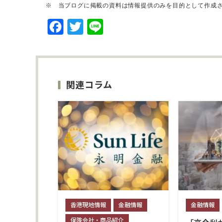
※ 当ブログに掲載の資料は情報提供のみを目的として作成
F
T
Li
a
w
n
c
it
e
e
t
関連コラム
b
e
o
r
o
k
香港現地情報
金融情報
金融情報
保険会社・商品紹介