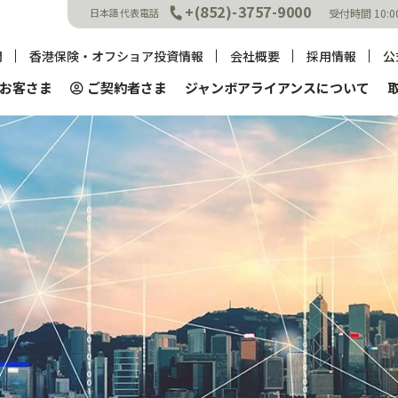
+(852)-3757-9000
受付時間 10
日本語代表電話
問
香港保険・オフショア投資情報
会社概要
採⽤情報
公
貯蓄型保険・年金保険
学
お客さま
ご契約者さま
ジャンボアライアンスについて
ビス
マイページ
ご利用方法
相続に備える貯蓄型保険
インデックス連動