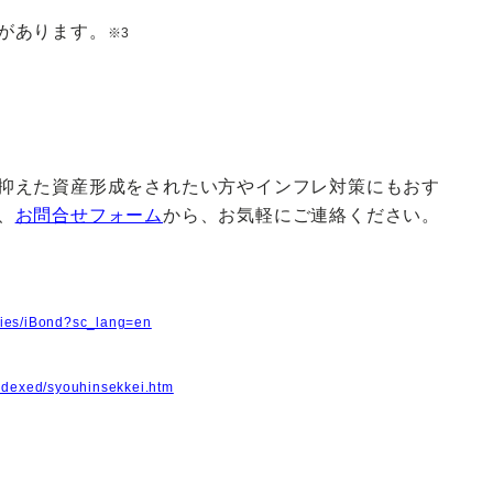
があります。
※3
抑えた資産形成をされたい方やインフレ対策にもおす
、
お問合せフォーム
から、お気軽にご連絡ください。
ities/iBond?sc_lang=en
indexed/syouhinsekkei.htm