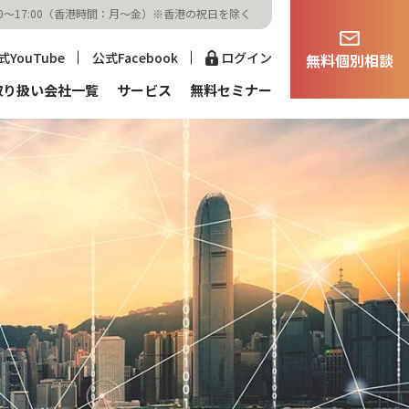
:00～17:00（香港時間：月～金）※香港の祝日を除く
式YouTube
公式Facebook
ログイン
無料個別相談
資保険
生命保険・医療保険
取り扱い会社一覧
サービス
無料セミナー
主なお手続き
ご契約者さま
のご案内
のよくある質問
型保険
投資信託