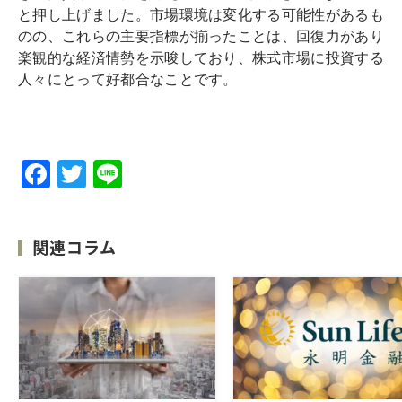
と押し上げました。市場環境は変化する可能性があるも
のの、これらの主要指標が揃ったことは、回復力があり
楽観的な経済情勢を示唆しており、株式市場に投資する
人々にとって好都合なことです。
F
T
Li
a
w
n
c
it
e
関連コラム
e
te
b
r
o
o
k