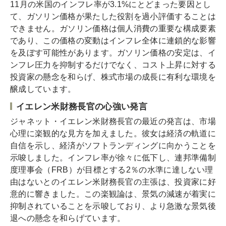
11月の米国のインフレ率が3.1%にとどまった要因とし
て、ガソリン価格が果たした役割を過小評価することは
できません。ガソリン価格は個人消費の重要な構成要素
であり、この価格の変動はインフレ全体に連鎖的な影響
を及ぼす可能性があります。ガソリン価格の安定は、イ
ンフレ圧力を抑制するだけでなく、コスト上昇に対する
投資家の懸念を和らげ、株式市場の成長に有利な環境を
醸成しています。
イエレン米財務長官の心強い発言
ジャネット・イエレン米財務長官の最近の発言は、市場
心理に楽観的な見方を加えました。彼女は経済の軌道に
自信を示し、経済がソフトランディングに向かうことを
示唆しました。インフレ率が徐々に低下し、連邦準備制
度理事会（FRB）が目標とする2％の水準に達しない理
由はないとのイエレン米財務長官の主張は、投資家に好
意的に響きました。この楽観論は、景気の減速が着実に
抑制されていることを示唆しており、より急激な景気後
退への懸念を和らげています。