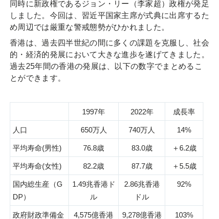
同時に新政権であるジョン・リー（李家超）政権が発足
しました。今回は、習近平国家主席が式典に出席するた
め周辺では厳重な警戒態勢がひかれました。
香港は、過去四半世紀の間に多くの課題を克服し、社会
的・経済的発展において大きな進歩を遂げてきました。
過去25年間の香港の発展は、以下の数字でまとめるこ
とができます。
1997年
2022年
成長率
人口
650万人
740万人
14%
平均寿命(男性)
76.8歳
83.0歳
＋6.2歳
平均寿命(女性)
82.2歳
87.7歳
＋5.5歳
国内総生産（G
1.49兆香港ド
2.86兆香港
92%
DP）
ル
ドル
政府財政準備金
4,575億香港
9,278億香港
103%