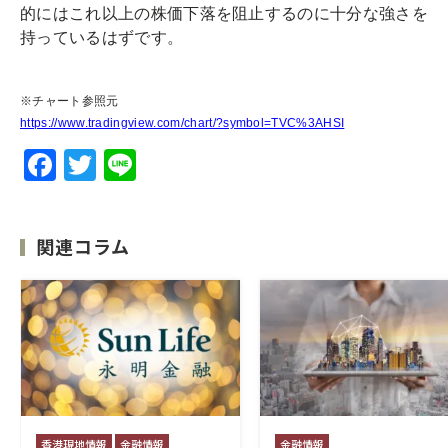
的にはこれ以上の株価下落を阻止するのに十分な強さを
持っているはずです。
※チャート参照元
https://www.tradingview.com/chart/?symbol=TVC%3AHSI
F
T
Li
a
w
n
c
it
e
関連コラム
e
te
b
r
o
o
k
香港現地情報
金融情報
金融情報